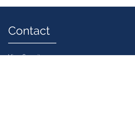
Contact
View Security
Informaticastraat 18M
4538 BT Terneuzen
Tel. 0115 - 743000
View Security B.V.