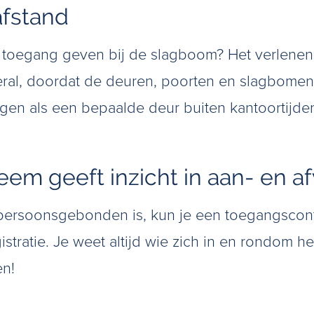
afstand
jd toegang geven bij de slagboom? Het verlene
eral, doordat de deuren, poorten en slagbomen
angen als een bepaalde deur buiten kantoortijd
eem geeft inzicht in aan- en 
ersoonsgebonden is, kun je een toegangscont
stratie. Je weet altijd wie zich in en rondom h
en!